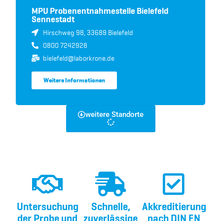
MPU Probenentnahmestelle Bielefeld
Sennestadt
Hirschweg 98, 33689 Bielefeld
0800 7242928
bielefeld@laborkrone.de
Weitere Informationen
weitere Standorte
Untersuchung
Schnelle,
Akkreditierung
der Probe und
zuverlässige
nach DIN EN