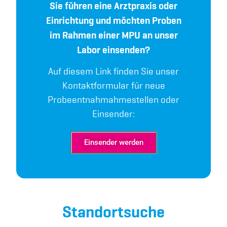
Sie führen eine Arztpraxis oder
Einrichtung und möchten Proben
im Rahmen einer MPU an unser
Labor einsenden?
Auf diesem Link finden Sie unser
Kontaktformular für neue
Probeentnahmahmestellen oder
Einsender:
Einsender werden
Standortsuche