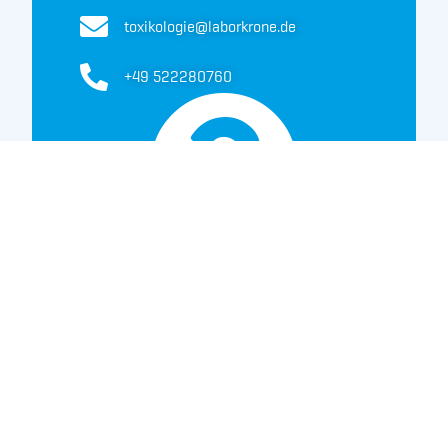
toxikologie@laborkrone.de
+49 522280760
MPU Nachweis durch das
Labor Krone